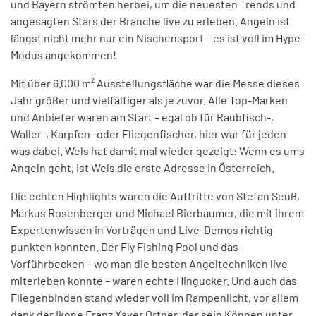
und Bayern strömten herbei, um die neuesten Trends und
angesagten Stars der Branche live zu erleben. Angeln ist
längst nicht mehr nur ein Nischensport – es ist voll im Hype-
Modus angekommen!
Mit über 6.000 m² Ausstellungsfläche war die Messe dieses
Jahr größer und vielfältiger als je zuvor. Alle Top-Marken
und Anbieter waren am Start – egal ob für Raubfisch-,
Waller-, Karpfen- oder Fliegenfischer, hier war für jeden
was dabei. Wels hat damit mal wieder gezeigt: Wenn es ums
Angeln geht, ist Wels die erste Adresse in Österreich.
Die echten Highlights waren die Auftritte von Stefan Seuß,
Markus Rosenberger und Michael Bierbaumer, die mit ihrem
Expertenwissen in Vorträgen und Live-Demos richtig
punkten konnten. Der Fly Fishing Pool und das
Vorführbecken – wo man die besten Angeltechniken live
miterleben konnte – waren echte Hingucker. Und auch das
Fliegenbinden stand wieder voll im Rampenlicht, vor allem
dank der Ikone Franz Xaver Ortner, der sein Können unter